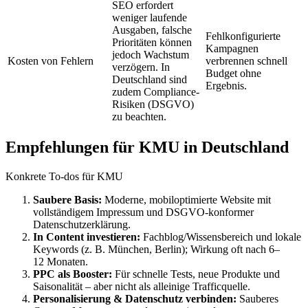
SEO erfordert
weniger laufende
Ausgaben, falsche
Fehlkonfigurierte
Prioritäten können
Kampagnen
jedoch Wachstum
Kosten von Fehlern
verbrennen schnell
verzögern. In
Budget ohne
Deutschland sind
Ergebnis.
zudem Compliance-
Risiken (DSGVO)
zu beachten.
Empfehlungen für KMU in Deutschland
Konkrete To-dos für KMU
Saubere Basis:
Moderne, mobiloptimierte Website mit
vollständigem Impressum und DSGVO-konformer
Datenschutzerklärung.
In Content investieren:
Fachblog/Wissensbereich und lokale
Keywords (z. B. München, Berlin); Wirkung oft nach 6–
12 Monaten.
PPC als Booster:
Für schnelle Tests, neue Produkte und
Saisonalität – aber nicht als alleinige Trafficquelle.
Personalisierung & Datenschutz verbinden:
Sauberes