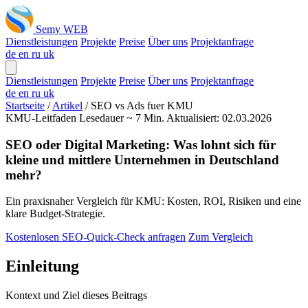
Semy WEB
Dienstleistungen
Projekte
Preise
Über uns
Projektanfrage
de
en
ru
uk
Dienstleistungen
Projekte
Preise
Über uns
Projektanfrage
de
en
ru
uk
Startseite
/
Artikel
/
SEO vs Ads fuer KMU
KMU-Leitfaden
Lesedauer ~ 7 Min.
Aktualisiert: 02.03.2026
SEO oder Digital Marketing: Was lohnt sich für
kleine und mittlere Unternehmen in Deutschland
mehr?
Ein praxisnaher Vergleich für KMU: Kosten, ROI, Risiken und eine
klare Budget-Strategie.
Kostenlosen SEO-Quick-Check anfragen
Zum Vergleich
Einleitung
Kontext und Ziel dieses Beitrags