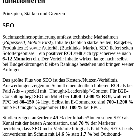
funktionieren
Prinzipien, Stärken und Grenzen
SEO
Suchmaschinenoptimierung umfasst technische Maßnahmen
(
Pagespeed, Mobile First
), Inhalte (fachlich starke Seiten, Ratgeber,
Produkttexte) sowie Autorität (Backlinks, Marke). SEO liefert selten
Sofortergebnisse – ein positiver ROI stellt sich typischerweise nach
6–12 Monaten
ein. Der Vorteil: Inhalte wirken lange nach; selbst
bei Budgetkürzungen bleiben Rankings bestehen und bringen weiter
Anfragen.
Das größte Plus von SEO ist das Kosten-/Nutzen-Verhältnis.
Auswertungen zeigen im Schnitt einen deutlich höheren ROI als bei
Paid Ads – speziell mit „Thought-Leadership“-Content. Für B2B-
Consulting liegt SEO im Mittel bei
1.000–1.600 % ROI
, während
PPC bei
80–150 %
liegt. Selbst im E-Commerce sind
700–1.200 %
mit SEO möglich, gegenüber
100–180 %
bei PPC.
Studien zeigen außerdem:
49 %
der Inhaber*innen sehen SEO als
Kanal mit der besten Amortisation, und
70 %
der Marketer
berichten, dass SEO mehr Verkäufe bringt als Paid Ads; SEO-Leads
konvertieren im Schnitt mit
14,6 %
statt
1,7 %
bei Outbound-