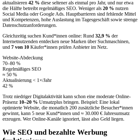
aktualisieren
42 %
diese seltener als einmal pro Jahr, und nur etwa
die Hälfte betreibt regelmäßiges SEO. Weniger als
20 %
nutzen
Social Media oder Google Ads. Hauptbarrieren sind fehlende Mittel
und Kompetenzen, hohe Auslastung im Tagesgeschäft sowie strenge
Datenschutzanforderungen.
Gleichzeitig suchen Kund*innen online: Rund
32,9 %
der
Internetnutzenden entdecken neue Marken über Suchmaschinen,
und
7 von 10
Käufer*innen prüfen Anbieter im Netz.
Website-Abdeckung
70–80 %
Regelmäßiges SEO
≈ 50 %
Aktualisierung < 1×/Jahr
42 %
Trotz niedriger Digitalaktivität kann schon eine moderate Online-
Präsenz
10–20 %
Umsatzplus bringen. Beispiel: Eine lokal
optimierte Website, die monatlich 200 zusätzliche Besucher*innen
gewinnt, kann 5 neue Kund*innen und ≈ 30.000 € Jahresumsatz
erzeugen. Wer Online-Kanäle ignoriert, lässt also Geld liegen.
Wie SEO und bezahlte Werbung