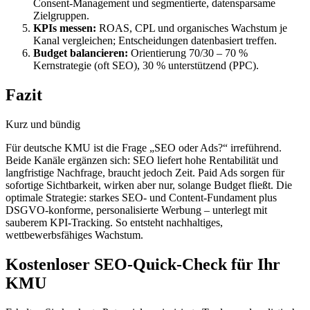
Consent-Management und segmentierte, datensparsame
Zielgruppen.
KPIs messen:
ROAS, CPL und organisches Wachstum je
Kanal vergleichen; Entscheidungen datenbasiert treffen.
Budget balancieren:
Orientierung
70/30
– 70 %
Kernstrategie (oft SEO), 30 % unterstützend (PPC).
Fazit
Kurz und bündig
Für deutsche KMU ist die Frage „SEO oder Ads?“ irreführend.
Beide Kanäle ergänzen sich: SEO liefert hohe Rentabilität und
langfristige Nachfrage, braucht jedoch Zeit. Paid Ads sorgen für
sofortige Sichtbarkeit, wirken aber nur, solange Budget fließt. Die
optimale Strategie: starkes SEO- und Content-Fundament plus
DSGVO-konforme, personalisierte Werbung – unterlegt mit
sauberem KPI-Tracking. So entsteht nachhaltiges,
wettbewerbsfähiges Wachstum.
Kostenloser SEO-Quick-Check für Ihr
KMU