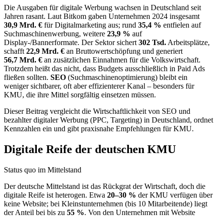
Die Ausgaben für digitale Werbung wachsen in Deutschland seit
Jahren rasant. Laut Bitkom gaben Unternehmen 2024 insgesamt
30,9 Mrd. €
für Digitalmarketing aus; rund
35,4 %
entfielen auf
Suchmaschinenwerbung, weitere
23,9 %
auf
Display-/Bannerformate. Der Sektor sichert
302 Tsd.
Arbeitsplätze,
schafft
22,9 Mrd. €
an Bruttowertschöpfung und generiert
56,7 Mrd. €
an zusätzlichen Einnahmen für die Volkswirtschaft.
Trotzdem heißt das nicht, dass Budgets ausschließlich in Paid Ads
fließen sollten.
SEO
(Suchmaschinenoptimierung) bleibt ein
weniger sichtbarer, oft aber effizienterer Kanal – besonders für
KMU, die ihre Mittel sorgfältig einsetzen müssen.
Dieser Beitrag vergleicht die Wirtschaftlichkeit von SEO und
bezahlter digitaler Werbung (PPC, Targeting) in Deutschland, ordnet
Kennzahlen ein und gibt praxisnahe Empfehlungen für KMU.
Digitale Reife der deutschen KMU
Status quo im Mittelstand
Der deutsche Mittelstand ist das Rückgrat der Wirtschaft, doch die
digitale Reife ist heterogen. Etwa
20–30 %
der KMU verfügen über
keine Website; bei Kleinstunternehmen (bis 10 Mitarbeitende) liegt
der Anteil bei bis zu
55 %
. Von den Unternehmen mit Website