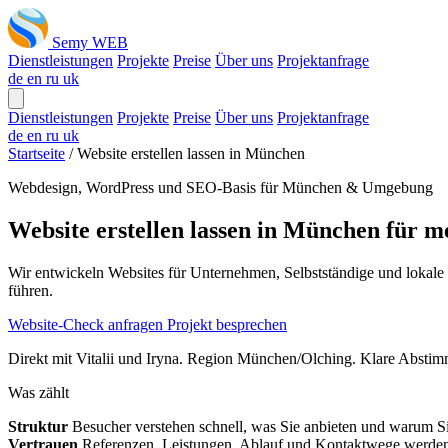
Semy WEB
Dienstleistungen
Projekte
Preise
Über uns
Projektanfrage
de
en
ru
uk
Dienstleistungen
Projekte
Preise
Über uns
Projektanfrage
de
en
ru
uk
Startseite
/
Website erstellen lassen in München
Webdesign, WordPress und SEO-Basis für München & Umgebung
Website erstellen lassen in München für 
Wir entwickeln Websites für Unternehmen, Selbstständige und lokale Di
führen.
Website-Check anfragen
Projekt besprechen
Direkt mit Vitalii und Iryna. Region München/Olching. Klare Abstim
Was zählt
Struktur
Besucher verstehen schnell, was Sie anbieten und warum Si
Vertrauen
Referenzen, Leistungen, Ablauf und Kontaktwege werden 