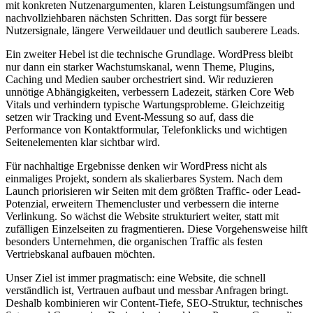
mit konkreten Nutzenargumenten, klaren Leistungsumfängen und
nachvollziehbaren nächsten Schritten. Das sorgt für bessere
Nutzersignale, längere Verweildauer und deutlich sauberere Leads.
Ein zweiter Hebel ist die technische Grundlage. WordPress bleibt
nur dann ein starker Wachstumskanal, wenn Theme, Plugins,
Caching und Medien sauber orchestriert sind. Wir reduzieren
unnötige Abhängigkeiten, verbessern Ladezeit, stärken Core Web
Vitals und verhindern typische Wartungsprobleme. Gleichzeitig
setzen wir Tracking und Event-Messung so auf, dass die
Performance von Kontaktformular, Telefonklicks und wichtigen
Seitenelementen klar sichtbar wird.
Für nachhaltige Ergebnisse denken wir WordPress nicht als
einmaliges Projekt, sondern als skalierbares System. Nach dem
Launch priorisieren wir Seiten mit dem größten Traffic- oder Lead-
Potenzial, erweitern Themencluster und verbessern die interne
Verlinkung. So wächst die Website strukturiert weiter, statt mit
zufälligen Einzelseiten zu fragmentieren. Diese Vorgehensweise hilft
besonders Unternehmen, die organischen Traffic als festen
Vertriebskanal aufbauen möchten.
Unser Ziel ist immer pragmatisch: eine Website, die schnell
verständlich ist, Vertrauen aufbaut und messbar Anfragen bringt.
Deshalb kombinieren wir Content-Tiefe, SEO-Struktur, technisches