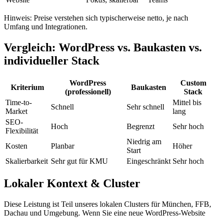
Hinweis: Preise verstehen sich typischerweise netto, je nach
Umfang und Integrationen.
Vergleich: WordPress vs. Baukasten vs.
individueller Stack
WordPress
Custom
Kriterium
Baukasten
(professionell)
Stack
Time-to-
Mittel bis
Schnell
Sehr schnell
Market
lang
SEO-
Hoch
Begrenzt
Sehr hoch
Flexibilität
Niedrig am
Kosten
Planbar
Höher
Start
Skalierbarkeit
Sehr gut für KMU
Eingeschränkt
Sehr hoch
Lokaler Kontext & Cluster
Diese Leistung ist Teil unseres lokalen Clusters für München, FFB,
Dachau und Umgebung. Wenn Sie eine neue WordPress-Website