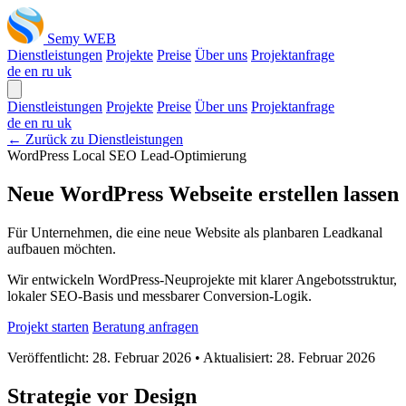
Semy WEB
Dienstleistungen
Projekte
Preise
Über uns
Projektanfrage
de
en
ru
uk
Dienstleistungen
Projekte
Preise
Über uns
Projektanfrage
de
en
ru
uk
← Zurück zu Dienstleistungen
WordPress
Local SEO
Lead-Optimierung
Neue WordPress Webseite erstellen lassen
Für Unternehmen, die eine neue Website als planbaren Leadkanal
aufbauen möchten.
Wir entwickeln WordPress-Neuprojekte mit klarer Angebotsstruktur,
lokaler SEO-Basis und messbarer Conversion-Logik.
Projekt starten
Beratung anfragen
Veröffentlicht:
28. Februar 2026
• Aktualisiert:
28. Februar 2026
Strategie vor Design