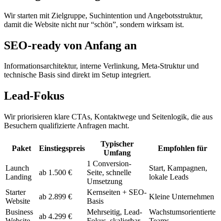
Wir starten mit Zielgruppe, Suchintention und Angebotsstruktur,
damit die Website nicht nur “schön”, sondern wirksam ist.
SEO-ready von Anfang an
Informationsarchitektur, interne Verlinkung, Meta-Struktur und
technische Basis sind direkt im Setup integriert.
Lead-Fokus
Wir priorisieren klare CTAs, Kontaktwege und Seitenlogik, die aus
Besuchern qualifizierte Anfragen macht.
Typischer
Paket
Einstiegspreis
Empfohlen für
Umfang
1 Conversion-
Launch
Start, Kampagnen,
ab 1.500 €
Seite, schnelle
Landing
lokale Leads
Umsetzung
Starter
Kernseiten + SEO-
ab 2.899 €
Kleine Unternehmen
Website
Basis
Business
Mehrseitig, Lead-
Wachstumsorientierte
ab 4.299 €
Website
Fokus, skalierbar
Teams