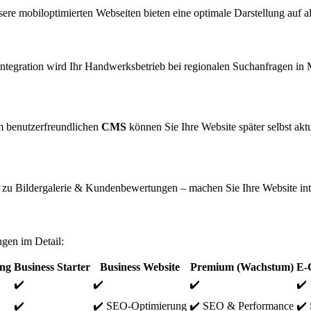
 mobiloptimierten Webseiten bieten eine optimale Darstellung auf all
tegration wird Ihr Handwerksbetrieb bei regionalen Suchanfragen in 
em benutzerfreundlichen
CMS
können Sie Ihre Website später selbst aktu
 zu Bildergalerie & Kundenbewertungen – machen Sie Ihre Website int
ngen im Detail:
ng
Business Starter
Business Website
Premium (Wachstum)
E-
✔️
✔️
✔️
✔️
✔️
✔️ SEO-Optimierung
✔️ SEO & Performance
✔️