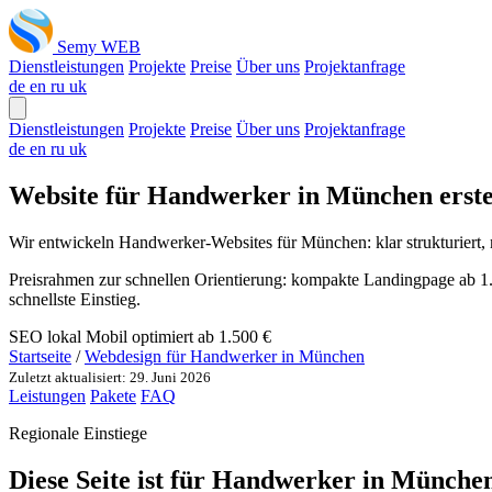
Semy WEB
Dienstleistungen
Projekte
Preise
Über uns
Projektanfrage
de
en
ru
uk
Dienstleistungen
Projekte
Preise
Über uns
Projektanfrage
de
en
ru
uk
Website für Handwerker in München erstell
Wir entwickeln Handwerker-Websites für München: klar strukturiert
Preisrahmen zur schnellen Orientierung: kompakte Landingpage ab 
schnellste Einstieg.
SEO lokal
Mobil optimiert
ab 1.500 €
Startseite
/
Webdesign für Handwerker in München
Zuletzt aktualisiert: 29. Juni 2026
Leistungen
Pakete
FAQ
Regionale Einstiege
Diese Seite ist für Handwerker in München