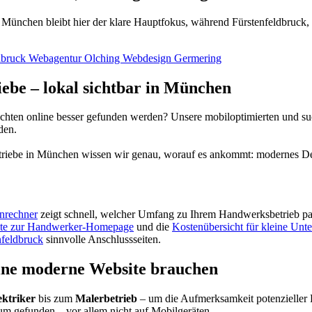
 München bleibt hier der klare Hauptfokus, während Fürstenfeldbruck,
dbruck
Webagentur Olching
Webdesign Germering
ebe – lokal sichtbar in München
möchten online besser gefunden werden? Unsere mobiloptimierten und su
den.
triebe in München wissen wir genau, worauf es ankommt: modernes Des
nrechner
zeigt schnell, welcher Umfang zu Ihrem Handwerksbetrieb pas
ite zur Handwerker-Homepage
und die
Kostenübersicht für kleine Un
nfeldbruck
sinnvolle Anschlussseiten.
ne moderne Website brauchen
ektriker
bis zum
Malerbetrieb
– um die Aufmerksamkeit potenzieller K
um gefunden – vor allem nicht auf Mobilgeräten.