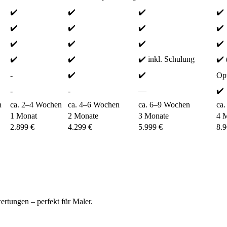
✔️
✔️
✔️
✔️
✔️
✔️
✔️
✔️
✔️
✔️
✔️
✔️
✔️
✔️
✔️ inkl. Schulung
✔️
✔️
✔️
-
Opt
✔️
-
-
—
n
ca. 2–4 Wochen
ca. 4–6 Wochen
ca. 6–9 Wochen
ca
1 Monat
2 Monate
3 Monate
4 
2.899 €
4.299 €
5.999 €
8.9
rtungen – perfekt für Maler.