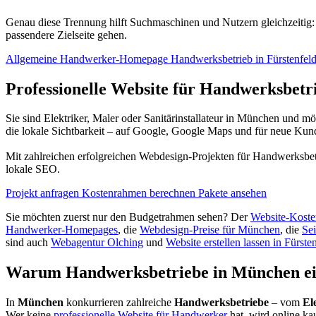
Genau diese Trennung hilft Suchmaschinen und Nutzern gleichzeitig:
passendere Zielseite gehen.
Allgemeine Handwerker-Homepage
Handwerksbetrieb in Fürstenfel
Professionelle Website für Handwerksbetri
Sie sind Elektriker, Maler oder Sanitärinstallateur in München und 
die lokale Sichtbarkeit – auf Google, Google Maps und für neue Kun
Mit zahlreichen erfolgreichen Webdesign-Projekten für Handwerksbe
lokale SEO.
Projekt anfragen
Kostenrahmen berechnen
Pakete ansehen
Sie möchten zuerst nur den Budgetrahmen sehen? Der
Website-Koste
Handwerker-Homepages
, die
Webdesign-Preise für München
, die
Se
sind auch
Webagentur Olching
und
Website erstellen lassen in Fürste
Warum Handwerksbetriebe in München ei
In
München
konkurrieren zahlreiche
Handwerksbetriebe
– vom
El
Wer keine
professionelle Website für Handwerker
hat, wird online ka