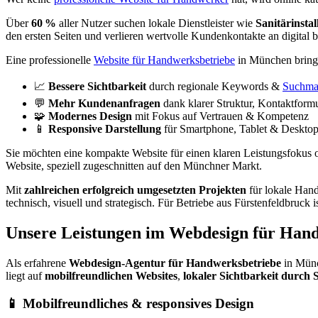
Über
60 %
aller Nutzer suchen lokale Dienstleister wie
Sanitärinstal
den ersten Seiten und verlieren wertvolle Kundenkontakte an digital b
Eine professionelle
Website für Handwerksbetriebe
in München bringt
📈
Bessere Sichtbarkeit
durch regionale Keywords &
Suchma
💬
Mehr Kundenanfragen
dank klarer Struktur, Kontaktfor
🧩
Modernes Design
mit Fokus auf Vertrauen & Kompetenz
📱
Responsive Darstellung
für Smartphone, Tablet & Deskto
Sie möchten eine kompakte Website für einen klaren Leistungsfokus 
Website, speziell zugeschnitten auf den Münchner Markt.
Mit
zahlreichen erfolgreich umgesetzten Projekten
für lokale Hand
technisch, visuell und strategisch. Für Betriebe aus Fürstenfeldbruck i
Unsere Leistungen im Webdesign für Han
Als erfahrene
Webdesign-Agentur für Handwerksbetriebe
in Münc
liegt auf
mobilfreundlichen Websites
,
lokaler Sichtbarkeit durch
📱 Mobilfreundliches & responsives Design