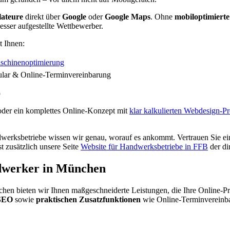
lateure
direkt über
Google
oder
Google Maps
. Ohne
mobiloptimierte
esser aufgestellte Wettbewerber.
 Ihnen:
schinenoptimierung
mular & Online-Terminvereinbarung
p
oder ein komplettes Online-Konzept mit
klar kalkulierten Webdesign-Pr
werksbetriebe wissen wir genau, worauf es ankommt. Vertrauen Sie e
st zusätzlich unsere Seite
Website für Handwerksbetriebe in FFB
der di
dwerker in München
hen bieten wir Ihnen maßgeschneiderte Leistungen, die Ihre Online-P
 SEO
sowie
praktischen Zusatzfunktionen
wie Online-Terminvereinb