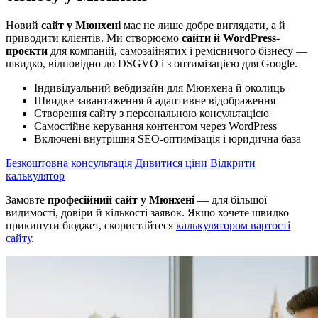
Новий
сайт у Мюнхені
має не лише добре виглядати, а й
приводити клієнтів. Ми створюємо
сайти й WordPress-
проєкти
для компаній, самозайнятих і ремісничого бізнесу —
швидко, відповідно до DSGVO і з оптимізацією для Google.
Індивідуальний вебдизайн для Мюнхена й околиць
Швидке завантаження й адаптивне відображення
Створення сайту з персональною консультацією
Самостійне керування контентом через WordPress
Включені внутрішня SEO-оптимізація і юридична база
Безкоштовна консультація
Дивитися ціни
Відкрити
калькулятор
Замовте
професійний сайт у Мюнхені
— для більшої
видимості, довіри й кількості заявок. Якщо хочете швидко
прикинути бюджет, скористайтеся
калькулятором вартості
сайту
.