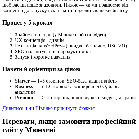
щоб вас швидше знаходили. Нижче — як ми працюємо від
концепції до запуску і які пакети підходять вашому бізнесу.
Процес у 5 кроках
Знайомство і цілі (у Мюнхені або по відео)
UX-концепція і дизайн
Реалізація на WordPress (швидко, безпечно, DSGVO)
SEO-налаштування і продуктивність
Запуск і коротке навчання
Пакети й орієнтири за ціною
Starter
— 1–5 сторінок, SEO-база, адаптивність
Business
— 5–12 сторінок, розширене SEO, блог/
аналітика
Premium
— >12 сторінок, індивідуальні модулі, міграція
Дивитися ціни
Швидко прикинути бюджет
Переваги, якщо замовити професійний
сайт у Мюнхені