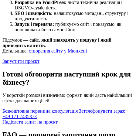
Розробка на WordPress:
чиста технічна реалізація і
DSGVO-сумісність.
SEO і швидкість:
налаштовуємо метадані, структуру і
продуктивність.
Запуск і передача:
публікуємо сайт і показуємо, як
оновлювати його самостійно.
Підсумок —
сайт, який знаходять у пошуку і який
приводить клієнтів
.
Детальніше:
створення сайту у Мюнхені
Запустити проєкт
Готові обговорити наступний крок для
бізнесу?
У короткій розмові визначимо формат, який дасть найбільший
ефект для ваших цілей.
Безкоштовна первинна консультація
Зателефонувати зараз:
+49 171 7435373
Надіслати запит на проєкт
FAQ — поширені запитання щодо