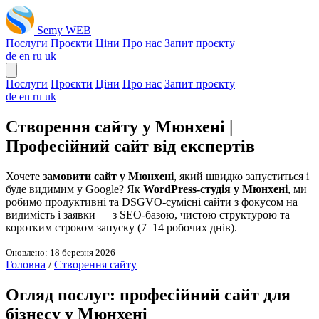
Semy WEB
Послуги
Проєкти
Ціни
Про нас
Запит проєкту
de
en
ru
uk
Послуги
Проєкти
Ціни
Про нас
Запит проєкту
de
en
ru
uk
Створення сайту у Мюнхені |
Професійний сайт від експертів
Хочете
замовити сайт у Мюнхені
, який швидко запуститься і
буде видимим у Google? Як
WordPress-студія у Мюнхені
, ми
робимо продуктивні та DSGVO-сумісні сайти з фокусом на
видимість і заявки — з SEO-базою, чистою структурою та
коротким строком запуску (7–14 робочих днів).
Оновлено: 18 березня 2026
Головна
/
Створення сайту
Огляд послуг: професійний сайт для
бізнесу у Мюнхені