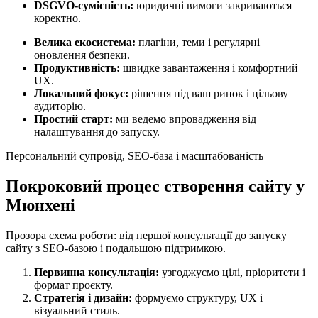
DSGVO-сумісність:
юридичні вимоги закриваються
коректно.
Велика екосистема:
плагіни, теми і регулярні
оновлення безпеки.
Продуктивність:
швидке завантаження і комфортний
UX.
Локальний фокус:
рішення під ваш ринок і цільову
аудиторію.
Простий старт:
ми ведемо впровадження від
налаштування до запуску.
Персональний супровід, SEO-база і масштабованість
Покроковий процес створення сайту у
Мюнхені
Прозора схема роботи: від першої консультації до запуску
сайту з SEO-базою і подальшою підтримкою.
Первинна консультація:
узгоджуємо цілі, пріоритети і
формат проєкту.
Стратегія і дизайн:
формуємо структуру, UX і
візуальний стиль.