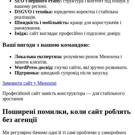
SEO з першого етапу:
структура і контент під пошук у
вашому регіоні.
DSGVO і техніка:
юридично коректна і стабільна
реалізація.
Швидкість і мобільність:
краще для користувачів і
ранжування.
Імідж:
сайт виглядає професійно і підсилює довіру.
Ваші вигоди з нашою командою:
Локальна експертиза:
розуміємо ринок Мюнхена і
запити клієнтів.
WordPress-досвід:
гнучкі сайти, які зручно розвивати.
Підтримка:
швидкий супровід після запуску.
Замовити сайт у Мюнхені
Професійний сайт замість конструктора — для стабільного
зростання
Поширені помилки, коли сайт роблять
без агенції
Ми регулярно бачимо одні й ті самі проблеми у саморобних