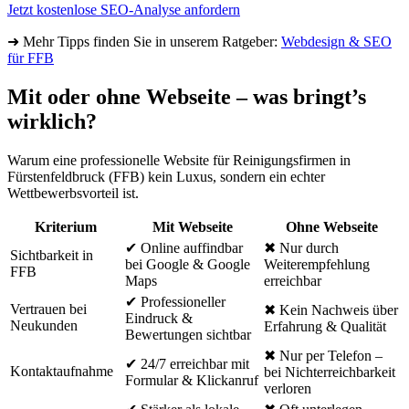
Jetzt kostenlose SEO-Analyse anfordern
➜ Mehr Tipps finden Sie in unserem Ratgeber:
Webdesign & SEO
für FFB
Mit oder ohne Webseite – was bringt’s
wirklich?
Warum eine professionelle Website für Reinigungsfirmen in
Fürstenfeldbruck (FFB) kein Luxus, sondern ein echter
Wettbewerbsvorteil ist.
Kriterium
Mit Webseite
Ohne Webseite
✔ Online auffindbar
✖ Nur durch
Sichtbarkeit in
bei Google & Google
Weiterempfehlung
FFB
Maps
erreichbar
✔ Professioneller
Vertrauen bei
✖ Kein Nachweis über
Eindruck &
Neukunden
Erfahrung & Qualität
Bewertungen sichtbar
✖ Nur per Telefon –
✔ 24/7 erreichbar mit
Kontaktaufnahme
bei Nichterreichbarkeit
Formular & Klickanruf
verloren