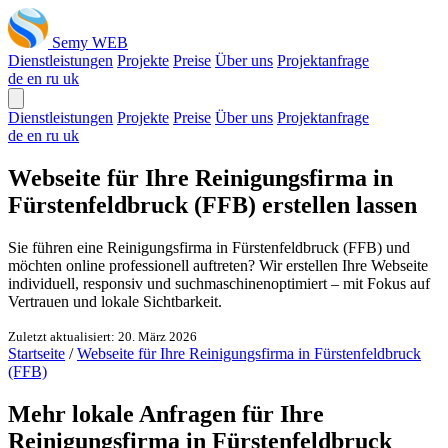
Semy WEB
Dienstleistungen
Projekte
Preise
Über uns
Projektanfrage
de
en
ru
uk
Dienstleistungen
Projekte
Preise
Über uns
Projektanfrage
de
en
ru
uk
Webseite für Ihre Reinigungsfirma in
Fürstenfeldbruck (FFB) erstellen lassen
Sie führen eine Reinigungsfirma in Fürstenfeldbruck (FFB) und
möchten online professionell auftreten? Wir erstellen Ihre Webseite
individuell, responsiv und suchmaschinenoptimiert – mit Fokus auf
Vertrauen und lokale Sichtbarkeit.
Zuletzt aktualisiert: 20. März 2026
Startseite
/
Webseite für Ihre Reinigungsfirma in Fürstenfeldbruck
(FFB)
Mehr lokale Anfragen für Ihre
Reinigungsfirma in Fürstenfeldbruck