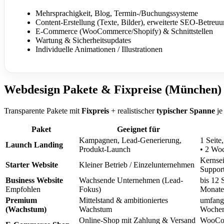
Mehrsprachigkeit, Blog, Termin-/Buchungssysteme
Content-Erstellung (Texte, Bilder), erweiterte SEO-Betreu
E-Commerce (WooCommerce/Shopify) & Schnittstellen
Wartung & Sicherheitsupdates
Individuelle Animationen / Illustrationen
Webdesign Pakete & Fixpreise (München)
Transparente Pakete mit
Fixpreis
+ realistischer
typischer Spanne
je
Paket
Geeignet für
Kampagnen, Lead-Generierung,
1 Seit
Launch Landing
Produkt-Launch
• 2 Wo
Kernse
Starter Website
Kleiner Betrieb / Einzelunternehmen
Suppor
Business Website
Wachsende Unternehmen (Lead-
bis 12
Empfohlen
Fokus)
Monate
Premium
Mittelstand & ambitioniertes
umfang
(Wachstum)
Wachstum
Wochen
Online-Shop mit Zahlung & Versand
WooCom