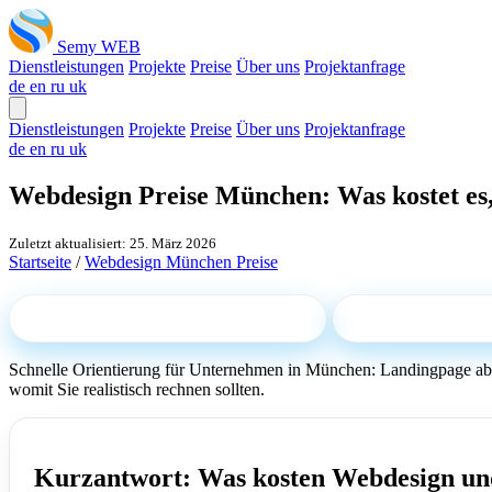
Semy WEB
Dienstleistungen
Projekte
Preise
Über uns
Projektanfrage
de
en
ru
uk
Dienstleistungen
Projekte
Preise
Über uns
Projektanfrage
de
en
ru
uk
Webdesign Preise München: Was kostet es, 
Zuletzt aktualisiert: 25. März 2026
Startseite
/
Webdesign München Preise
Kostenrahmen berechnen
Persönliches A
Schnelle Orientierung für Unternehmen in München: Landingpage ab 
womit Sie realistisch rechnen sollten.
Kurzantwort: Was kosten Webdesign un