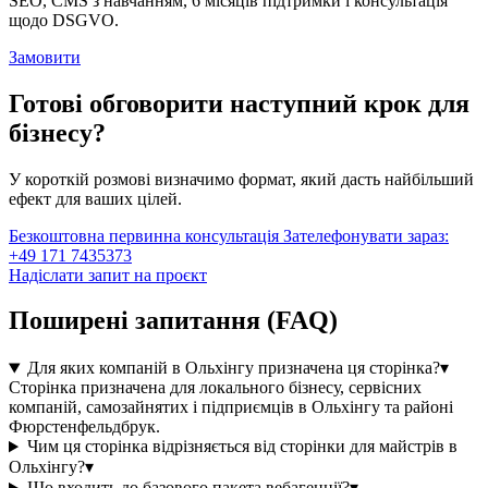
SEO, CMS з навчанням, 6 місяців підтримки і консультація
щодо DSGVO.
Замовити
Готові обговорити наступний крок для
бізнесу?
У короткій розмові визначимо формат, який дасть найбільший
ефект для ваших цілей.
Безкоштовна первинна консультація
Зателефонувати зараз:
+49 171 7435373
Надіслати запит на проєкт
Поширені запитання (FAQ)
Для яких компаній в Ольхінгу призначена ця сторінка?
▾
Сторінка призначена для локального бізнесу, сервісних
компаній, самозайнятих і підприємців в Ольхінгу та районі
Фюрстенфельдбрук.
Чим ця сторінка відрізняється від сторінки для майстрів в
Ольхінгу?
▾
Що входить до базового пакета вебагенції?
▾