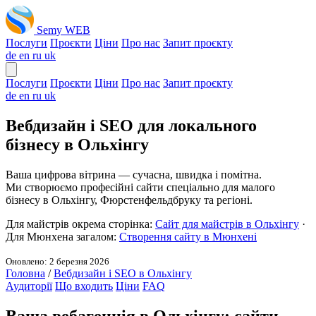
Semy WEB
Послуги
Проєкти
Ціни
Про нас
Запит проєкту
de
en
ru
uk
Послуги
Проєкти
Ціни
Про нас
Запит проєкту
de
en
ru
uk
Вебдизайн і SEO для локального
бізнесу в Ольхінгу
Ваша цифрова вітрина — сучасна, швидка і помітна.
Ми створюємо професійні сайти спеціально для малого
бізнесу в Ольхінгу, Фюрстенфельдбруку та регіоні.
Для майстрів окрема сторінка:
Сайт для майстрів в Ольхінгу
·
Для Мюнхена загалом:
Створення сайту в Мюнхені
Оновлено: 2 березня 2026
Головна
/
Вебдизайн і SEO в Ольхінгу
Аудиторії
Що входить
Ціни
FAQ
Ваша вебагенція в Ольхінгу: сайти,