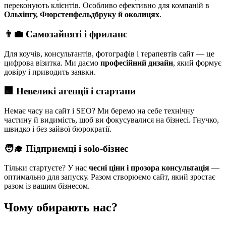
переконують клієнтів. Особливо ефективно для компаній в
Ольхінгу, Фюрстенфельдбруку й околицях
.
👨‍💼 Самозайняті і фриланс
Для коучів, консультантів, фотографів і терапевтів сайт — це
цифрова візитка. Ми даємо
професійний дизайн
, який формує
довіру і приводить заявки.
🏢 Невеликі агенції і стартапи
Немає часу на сайт і SEO? Ми беремо на себе технічну
частину й видимість, щоб ви фокусувалися на бізнесі. Гнучко,
швидко і без зайвої бюрократії.
🧑‍🎓 Підприємці і solo-бізнес
Тільки стартуєте? У нас
чесні ціни і прозора консультація
—
оптимально для запуску. Разом створюємо сайт, який зростає
разом із вашим бізнесом.
Чому обирають нас?