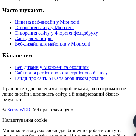
Часто шукають
Ціни на веб-дизайн у Мюнхені
Створення сайту у Мюнхені
Створення сайту у Фюрстенфельдбруку
Сайт для майстрів
Веб-дизайн для майстрів у Мюнхені
Більше тем
Веб-дизайн у Мюнхені та околицях
Сайти для ремісничого та сервісного бізнесу
Гайди про сайт, SEO та обов’язкові розділи
Працюйте з досвідченими розробниками, щоб отримати не
лише дизайн і швидкість сайту, а й вимірюваний бізнес-
результат.
©
Semy WEB
, Усі права захищено.
Налаштування cookie
Ми використовуємо cookie для безпечної роботи сайту та
покращення його ефективності. Ви можете змінити вибір у