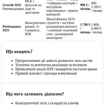
МСБ з
• побудова кластерів •
900-
Growth SEO
фокусом на
990 € /
внутрішня
2.500 €
Рекомендовано
ліди та
місяць
перелінковка • трекінг
/ місяць
зростання
конверсій
Масштабована SEO-
Конкурентних
стратегія • постійне
1.790 €
1.800-
Performance
ринків, E-
розширення контенту
/
6.000 €
SEO
Commerce,
• глибокий технічний
місяць
/ місяць
B2B
стек • розширений
моніторинг
Що входить?
Пріоритизовані дії замість розмитих таск-листів
Технічна та контентна реалізація за впливом
Щомісячний аналіз KPI і конкретні наступні кроки
Прямий контакт і прозора комунікація
Від чого залежить діапазон?
Конкурентний тиск і складність ключів