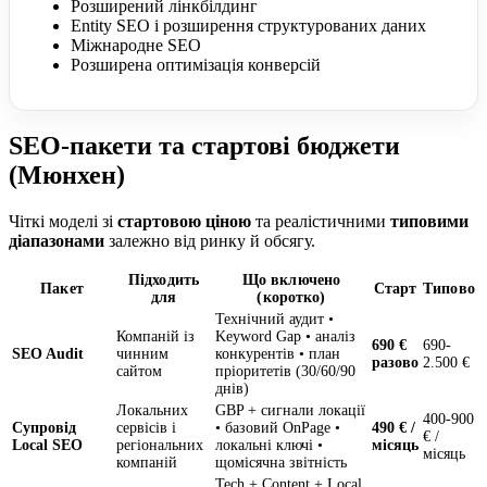
Розширений лінкбілдинг
Entity SEO і розширення структурованих даних
Міжнародне SEO
Розширена оптимізація конверсій
SEO-пакети та стартові бюджети
(Мюнхен)
Чіткі моделі зі
стартовою ціною
та реалістичними
типовими
діапазонами
залежно від ринку й обсягу.
Підходить
Що включено
Пакет
Старт
Типово
для
(коротко)
Технічний аудит •
Компаній із
Keyword Gap • аналіз
690 €
690-
SEO Audit
чинним
конкурентів • план
разово
2.500 €
сайтом
пріоритетів (30/60/90
днів)
Локальних
GBP + сигнали локації
400-900
Супровід
сервісів і
• базовий OnPage •
490 € /
€ /
Local SEO
регіональних
локальні ключі •
місяць
місяць
компаній
щомісячна звітність
Tech + Content + Local