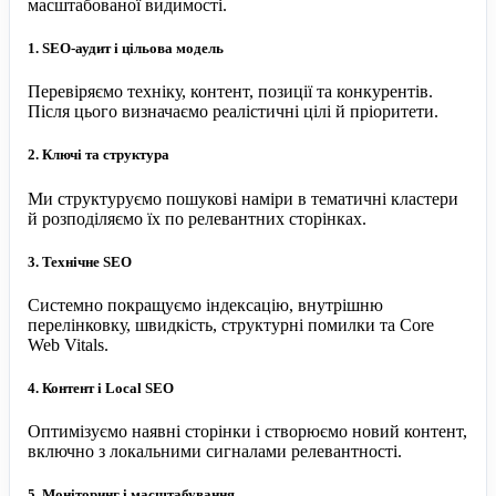
масштабованої видимості.
1. SEO-аудит і цільова модель
Перевіряємо техніку, контент, позиції та конкурентів.
Після цього визначаємо реалістичні цілі й пріоритети.
2. Ключі та структура
Ми структуруємо пошукові наміри в тематичні кластери
й розподіляємо їх по релевантних сторінках.
3. Технічне SEO
Системно покращуємо індексацію, внутрішню
перелінковку, швидкість, структурні помилки та Core
Web Vitals.
4. Контент і Local SEO
Оптимізуємо наявні сторінки і створюємо новий контент,
включно з локальними сигналами релевантності.
5. Моніторинг і масштабування