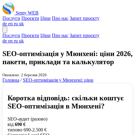
Semy WEB
Послуги
Проєкти
Ціни
Про нас
Запит проєкту
de
en
ru
uk
Послуги
Проєкти
Ціни
Про нас
Запит проєкту
de
en
ru
uk
SEO-оптимізація у Мюнхені: ціни 2026,
пакети, приклади та калькулятор
Оновлено: 2 березня 2026
Головна
/
SEO-оптимізація у Мюнхені: ціни
Коротка відповідь: скільки коштує
SEO-оптимізація в Мюнхені?
SEO-аудит (разово)
від
690 €
типово 690-2.500 €