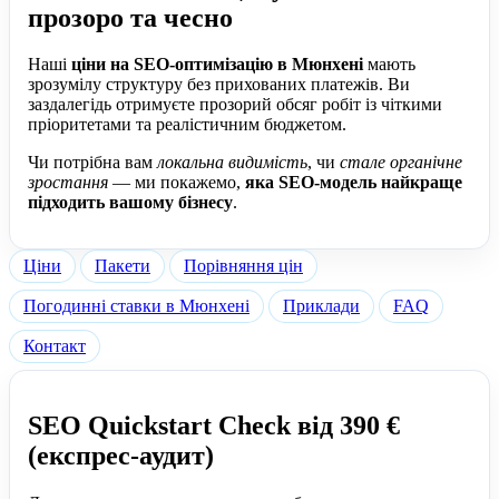
прозоро та чесно
Наші
ціни на SEO-оптимізацію в Мюнхені
мають
зрозумілу структуру без прихованих платежів. Ви
заздалегідь отримуєте прозорий обсяг робіт із чіткими
пріоритетами та реалістичним бюджетом.
Чи потрібна вам
локальна видимість
, чи
стале органічне
зростання
— ми покажемо,
яка SEO-модель найкраще
підходить вашому бізнесу
.
Ціни
Пакети
Порівняння цін
Погодинні ставки в Мюнхені
Приклади
FAQ
Контакт
SEO Quickstart Check від 390 €
(експрес-аудит)