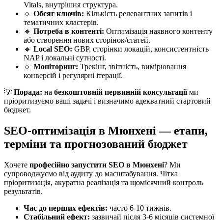
Vitals, внутрішня структура.
🔹
Обсяг ключів:
Кількість релевантних запитів і
тематичних кластерів.
🔹
Потреба в контенті:
Оптимізація наявного контенту
або створення нових сторінок/статей.
🔹
Local SEO:
GBP, сторінки локацій, консистентність
NAP і локальні сутності.
🔹
Моніторинг:
Трекінг, звітність, вимірювання
конверсій і регулярні ітерації.
💡
Порада:
на
безкоштовній первинній консультації
ми
пріоритизуємо ваші задачі і визначимо адекватний стартовий
бюджет.
SEO-оптимізація в Мюнхені — етапи,
терміни та прогнозований бюджет
Хочете
професійно запустити SEO в Мюнхені
? Ми
супроводжуємо від аудиту до масштабування. Чітка
пріоритизація, акуратна реалізація та щомісячний контроль
результатів.
Час до перших ефектів:
часто 6-10 тижнів.
Стабільний ефект:
зазвичай після 3-6 місяців системної