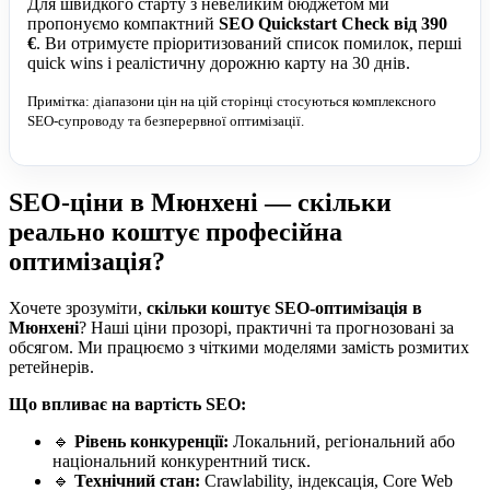
Для швидкого старту з невеликим бюджетом ми
пропонуємо компактний
SEO Quickstart Check від 390
€
. Ви отримуєте пріоритизований список помилок, перші
quick wins і реалістичну дорожню карту на 30 днів.
Примітка: діапазони цін на цій сторінці стосуються комплексного
SEO-супроводу та безперервної оптимізації.
SEO-ціни в Мюнхені — скільки
реально коштує професійна
оптимізація?
Хочете зрозуміти,
скільки коштує SEO-оптимізація в
Мюнхені
? Наші ціни прозорі, практичні та прогнозовані за
обсягом. Ми працюємо з чіткими моделями замість розмитих
ретейнерів.
Що впливає на вартість SEO:
🔹
Рівень конкуренції:
Локальний, регіональний або
національний конкурентний тиск.
🔹
Технічний стан:
Crawlability, індексація, Core Web