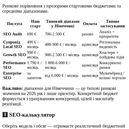
Ринкове порівняння з прозорими стартовими бюджетами та
середніми діапазонами.
Наш
Типовий діапазон
Типове
Послуга
Оплата
старт
у Німеччині
застосування
Аналіз +
SEO Audit
690 €
700-2.500 €
разово
пріоритети
Супровід
490 € /
Регіональна
400-900 € / місяць
щомісяця
Local SEO
місяць
видимість
990 € /
Кластери +
Growth SEO
900-2.500 € / місяць
щомісяця
місяць
побудова лідів
Performance
1.790 € /
1.800-6.000 € /
Конкурентні
щомісяця
SEO
місяць
місяць
ринки
Enterprise
за
Мультибренд /
від 6.000 € / місяць
щомісяця
SEO
запитом
великі портали
Важливо:
діапазони для Німеччини — це типові ринкові
значення на 2026 рік і лише орієнтир. Конкретний бюджет
формується з урахуванням конкуренції, цілей і масштабу
реалізації.
🧮 SEO-калькулятор
Оберіть модель і обсяг — отримаєте реалістичний бюджетний