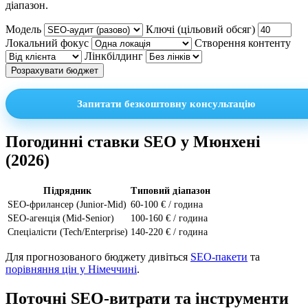
діапазон.
Модель
Ключі (цільовий обсяг)
Локальний фокус
Створення контенту
Лінкбілдинг
Розрахувати бюджет
Запитати безкоштовну консультацію
Погодинні ставки SEO у Мюнхені
(2026)
Підрядник
Типовий діапазон
SEO-фрилансер (Junior-Mid)
60-100 € / година
SEO-агенція (Mid-Senior)
100-160 € / година
Спеціалісти (Tech/Enterprise)
140-220 € / година
Для прогнозованого бюджету дивіться
SEO-пакети
та
порівняння цін у Німеччині
.
Поточні SEO-витрати та інструменти