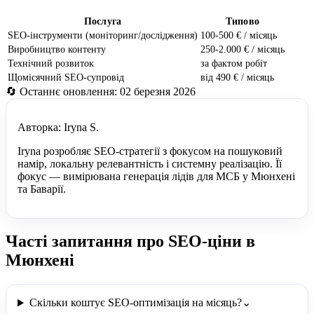
Послуга
Типово
SEO-інструменти (моніторинг/дослідження)
100-500 € / місяць
Виробництво контенту
250-2.000 € / місяць
Технічний розвиток
за фактом робіт
Щомісячний SEO-супровід
від 490 € / місяць
🔄 Останнє оновлення: 02 березня 2026
Авторка: Iryna S.
Iryna розробляє SEO-стратегії з фокусом на пошуковий
намір, локальну релевантність і системну реалізацію. Її
фокус — вимірювана генерація лідів для МСБ у Мюнхені
та Баварії.
Часті запитання про SEO-ціни в
Мюнхені
Скільки коштує SEO-оптимізація на місяць?
⌄