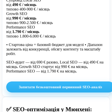
Супровід Local SEO
від
490 € / місяць
типово 400-900 € / місяць
Growth SEO
від
990 € / місяць
типово 900-2.500 € / місяць
Performance SEO
від
1.790 € / місяць
типово 1.800-6.000 € / місяць
• Стартова ціна = базовий бюджет для моделі • Діапазон
залежить від конкуренції, обсягу контенту та масштабу
робіт.
SEO-аудит — від 690 € разово, Local SEO — від 490 € на
місяць. Growth SEO стартує від 990 € на місяць,
Performance SEO — від 1.790 € на місяць.
Запитати безкоштовний первинний SEO-аналіз
✅ SEO-оптимізація у Мюнхені: