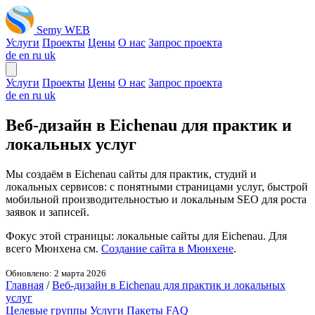
Semy WEB
Услуги
Проекты
Цены
О нас
Запрос проекта
de
en
ru
uk
Услуги
Проекты
Цены
О нас
Запрос проекта
de
en
ru
uk
Веб-дизайн в Eichenau для практик и
локальных услуг
Мы создаём в Eichenau сайты для практик, студий и
локальных сервисов: с понятными страницами услуг, быстрой
мобильной производительностью и локальным SEO для роста
заявок и записей.
Фокус этой страницы: локальные сайты для Eichenau. Для
всего Мюнхена см.
Создание сайта в Мюнхене
.
Обновлено: 2 марта 2026
Главная
/
Веб-дизайн в Eichenau для практик и локальных
услуг
Целевые группы
Услуги
Пакеты
FAQ