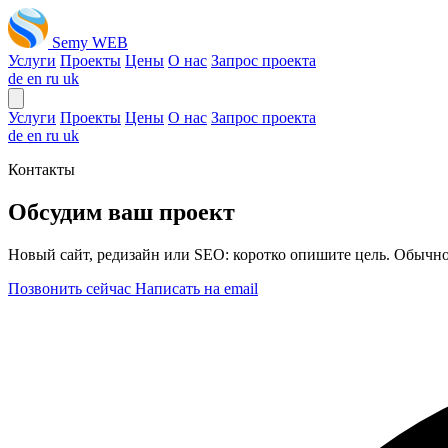
Semy WEB
Услуги
Проекты
Цены
О нас
Запрос проекта
de
en
ru
uk
Услуги
Проекты
Цены
О нас
Запрос проекта
de
en
ru
uk
Контакты
Обсудим ваш проект
Новый сайт, редизайн или SEO: коротко опишите цель. Обычно 
Позвонить сейчас
Написать на email