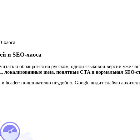
O-хаоса
лей и SEO-хаоса
 читать и обращаться на русском, одной языковой версии уже ча
, локализованные meta, понятные CTA и нормальная SEO-с
в header: пользователю неудобно, Google видит слабую архитекту