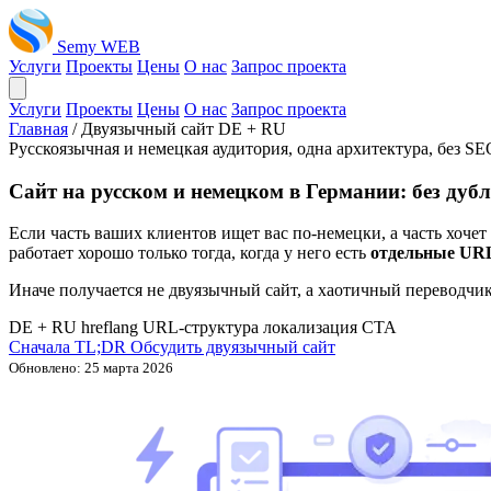
Semy WEB
Услуги
Проекты
Цены
О нас
Запрос проекта
Услуги
Проекты
Цены
О нас
Запрос проекта
Главная
/
Двуязычный сайт DE + RU
Русскоязычная и немецкая аудитория, одна архитектура, без SE
Сайт на русском и немецком в Германии: без дуб
Если часть ваших клиентов ищет вас по-немецки, а часть хочет
работает хорошо только тогда, когда у него есть
отдельные URL
Иначе получается не двуязычный сайт, а хаотичный переводчик 
DE + RU
hreflang
URL-структура
локализация CTA
Сначала TL;DR
Обсудить двуязычный сайт
Обновлено: 25 марта 2026