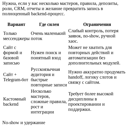
Нужна, если у вас несколько мастеров, правила, депозиты,
роли, CRM, отчеты и желание превратить запись в
полноценный backend-процесс.
Вариант
Где силен
Ограничения
Слабый контроль, потеря
Только
Очень маленький
заявок, no-show, ручной
мессенджеры
поток
хаос.
Сайт с
Может не хватить для
формой и
Нужен поиск и
повторных действий и
базовой
понятный вход
автоматизации без
записью
дополнительных модулей.
Русскоязычная
Нужно аккуратно продумать
Сайт +
аудитория и
handoff, логику слотов и
Telegram-бот
быстрые
связку с сайтом.
повторные записи
Несколько
Требует более высокой
мастеров,
Кастомный
дисциплины в
сложные правила,
backend
проектировании и
рост и
поддержки.
интеграции
No-show и удержание