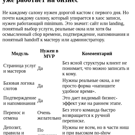
Не каждому салону нужен дорогой кастом с первого дня. Но
почти каждому салону, который упирается в хаос записи,
нужен работающий minimum. Это значит: сайт или landing,
понятный выбор услуги, реальные окна или хотя бы
осмысленный сбор времени, подтверждение, напоминания и
понятный handoff к мастеру или администратору.
Нужен в
Модуль
Комментарий
MVP
Без ясной структуры клиент не
Страница услуг
Да
понимает, что можно записать и
и мастеров
к кому.
Нужны реальные окна, а не
Базовая логика
Да
просто форма «напишите
слотов
удобное время».
Подтверждение
Это дает видимый бизнес-
Да
и напоминания
эффект уже на раннем этапе.
Без этого команда быстро
Перенос и
Очень
возвращается к ручной
отмена
желательно
переписке.
Депозит,
Нужны не всем, но в части ниш
По
правила и
и при высоком no-show