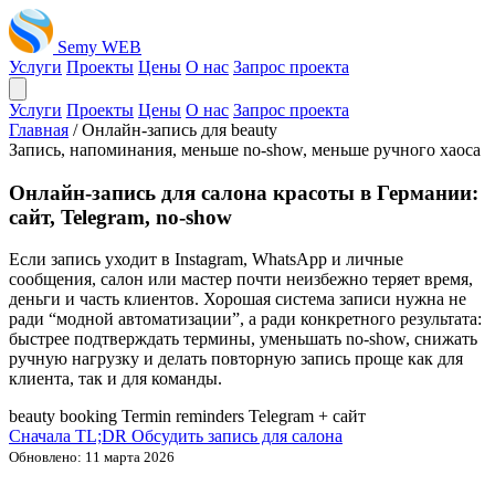
Semy WEB
Услуги
Проекты
Цены
О нас
Запрос проекта
Услуги
Проекты
Цены
О нас
Запрос проекта
Главная
/
Онлайн-запись для beauty
Запись, напоминания, меньше no-show, меньше ручного хаоса
Онлайн-запись для салона красоты в Германии:
сайт, Telegram, no-show
Если запись уходит в Instagram, WhatsApp и личные
сообщения, салон или мастер почти неизбежно теряет время,
деньги и часть клиентов. Хорошая система записи нужна не
ради “модной автоматизации”, а ради конкретного результата:
быстрее подтверждать термины, уменьшать no-show, снижать
ручную нагрузку и делать повторную запись проще как для
клиента, так и для команды.
beauty booking
Termin
reminders
Telegram + сайт
Сначала TL;DR
Обсудить запись для салона
Обновлено: 11 марта 2026